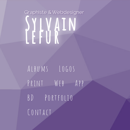
Graphiste & Webdesigner
Sylvain
Lefur
Albums
Logos
Print
Web
App
BD
Portfolio
Contact