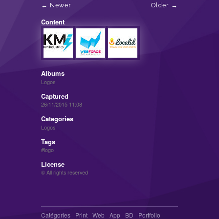
Newer
Older
Content
Albums
Logos
Captured
26/11/2015 11:08
Categories
Logos
Tags
logo
License
© All rights reserved
Catégories
Print
Web
App
BD
Portfolio