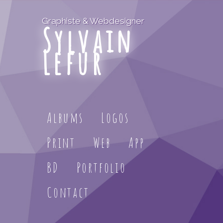
Graphiste & Webdesigner
Sylvain
Lefur
Albums
Logos
Print
Web
App
BD
Portfolio
Contact