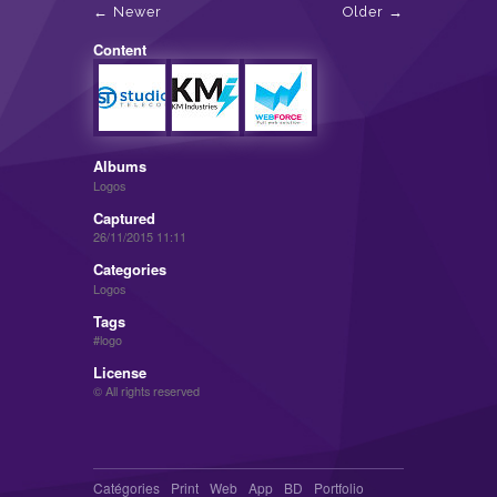
Newer
Older
Content
Albums
Logos
Captured
26/11/2015 11:11
Categories
Logos
Tags
logo
License
© All rights reserved
Catégories
Print
Web
App
BD
Portfolio